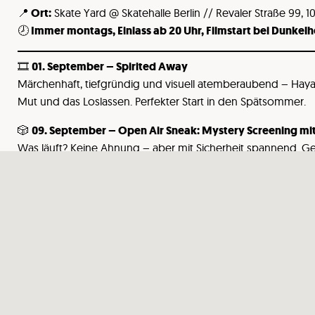
📍 Ort:
Skate Yard @ Skatehalle Berlin // Revaler Straße 99, 10
🕗 Immer montags, Einlass ab 20 Uhr, Filmstart bei Dunkelh
🎞️
01. September – Spirited Away
Märchenhaft, tiefgründig und visuell atemberaubend – Hayao
Mut und das Loslassen. Perfekter Start in den Spätsommer.
🎲
09. September – Open Air Sneak: Mystery Screening mit
Was läuft? Keine Ahnung – aber mit Sicherheit spannend. Ge
Camp und Kult – komm vorbei, du wirst es nicht bereuen.
💊
16. September – Matrix
„Was ist die Matrix?“ – Der Kultfilm, der das Kino revolutionier
Realität. Roter oder blauer Abend?
🛹
22. September – This Ain’t California
DDR, Skateboards und Rebellion pur: Diese halbdokumentaris
Jugend, Freiheit und Asphalt in der grauen Zone.