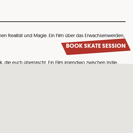
hen Realität und Magie. Ein Film über das Erwachsenwerden,
BOOK SKATE SESSION
, die euch überrascht. Ein Film irgendwo zwischen Indie,
nd Morpheus laden ein zur Reise in die tiefsten Schichten der
d ist laut, wild und voller Nostalgie. Eine Geschichte über