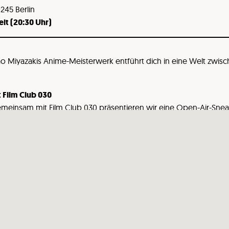
245 Berlin
eit (20:30 Uhr)
 Miyazakis Anime-Meisterwerk entführt dich in eine Welt zwisc
 Film Club 030
meinsam mit Film Club 030 präsentieren wir eine Open-Air-Sneak
te. Cyberpunk trifft Philosophie, Action trifft Stil. Neo, Trinity u
che Hommage an die Skate-Szene der 80er-Jahre in Ostdeutschlan