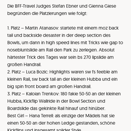
Die BFF-Travel Judges Stefan Ebner und Gienna Giese
begründen die Platzierungen wie folgt:
1. Platz – Martin Atanasov: startete mit einem moz back
tail und backside desaster in der deep section des
Bowls, um dann in high speed lines mit Tricks wie gap to
nosebluntslide am Rail den Park zu zerlegen. Absolut
härtester Trick des Tages war sein bs 270 lipslide am
großen Handrail.
2. Platz – Luca Bozic: Highlights waren sw fs feeble am
kleinen Rail, sw back tail an der kleinen Hubba und ein
big spin front board am großen Handrail.
3. Platz – Kaloian Trenkov: 180 fakie 50-50 an der kleinen
Hubba, Kickflip Wallride in der Bowl Section und
Boardslide das gekinkte Rail hinauf und hinüber.
Best Girl – Hana Terrell: als einzige der Mädels hat sie
einen 50-50 an der hohen Ledge gestanden, schöne
Kickflips und insgesamt solider Style.