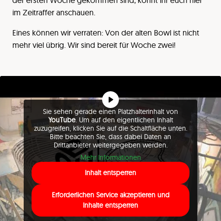
der ersten Woche gekommen sind, könnt ihr euch hier
im Zeitraffer anschauen.
Eines können wir verraten: Von der alten Bowl ist nicht
mehr viel übrig. Wir sind bereit für Woche zwei!
Sie sehen gerade einen Platzhalterinhalt von
YouTube
. Um auf den eigentlichen Inhalt
zuzugreifen, klicken Sie auf die Schaltfläche unten.
Bitte beachten Sie, dass dabei Daten an
Drittanbieter weitergegeben werden.
Mehr Informationen
Inhalt entsperren
Erforderlichen Service akzeptieren und
Inhalte entsperren