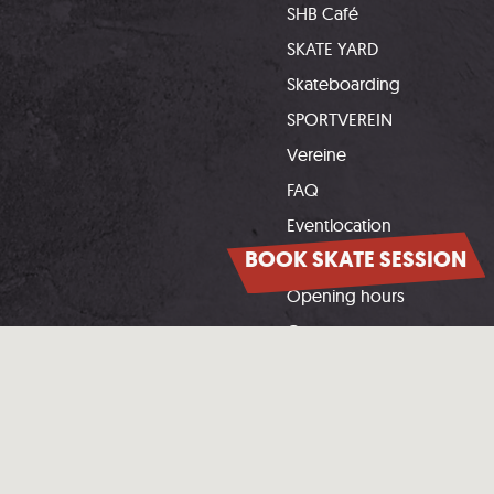
SHB Café
SKATE YARD
Skateboarding
SPORTVEREIN
Vereine
FAQ
Eventlocation
BOOK SKATE SESSION
Downloads
Opening hours
Contact