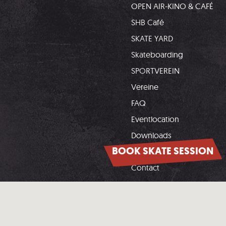
OPEN AIR-KINO & CAFÉ
SHB Café
SKATE YARD
Skateboarding
SPORTVEREIN
Vereine
FAQ
Eventlocation
Downloads
BOOK SKATE SESSION
Opening hours
Contact
Unsere Partner: