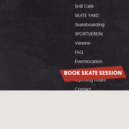
SHB Café
SKATE YARD
Skateboarding
SPORTVEREIN
Vereine
FAQ
Eventlocation
Downloads
BOOK SKATE SESSION
Opening hours
Contact
Unsere Partner: