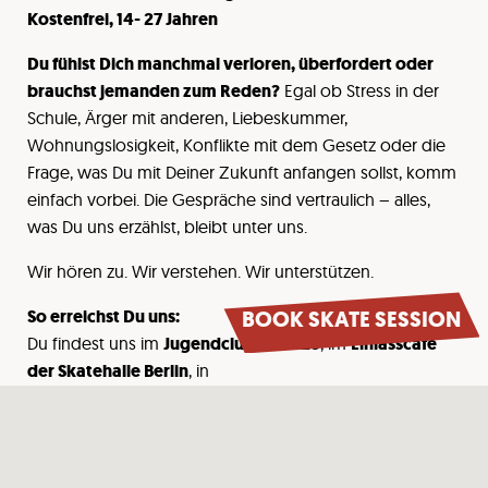
Kostenfrei, 14- 27 Jahren
Du fühlst Dich manchmal verloren, überfordert oder
brauchst jemanden zum Reden?
Egal ob Stress in der
Schule, Ärger mit anderen, Liebeskummer,
Wohnungslosigkeit, Konflikte mit dem Gesetz oder die
Frage, was Du mit Deiner Zukunft anfangen sollst, komm
einfach vorbei. Die Gespräche sind vertraulich – alles,
was Du uns erzählst, bleibt unter uns.
Wir hören zu. Wir verstehen. Wir unterstützen.
BOOK SKATE SESSION
So erreichst Du uns:
Du findest uns im
Jugendclub Haus 23
, im
Einlasscafé
der Skatehalle Berlin
, in
anderen
Jungendfreizeiteinrichtungen
im Kiez oder
über:
Instagram: